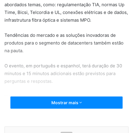
abordados temas, como: regulamentação TIA, normas Up
Time, Bicsi, Telcordia e UL, conexões elétricas e de dados,
infrastrutura fibra óptica e sistemas MPO.
Tendências do mercado e as soluções inovadoras de
produtos para o segmento de datacenters também estão
na pauta.
O evento, em português e espanhol, terá duração de 30
minutos e 15 minutos adicionais estão previstos para
perguntas e respostas.
Inscrições gratuitas em:
Mostrar mais
https://docs.google.com/forms/d/e/1FAIpQLSeTpy-C-
WN9e91UYUZnJReiDkm-
oW3nrOeYdoXqUnxgIimQXA/viewform