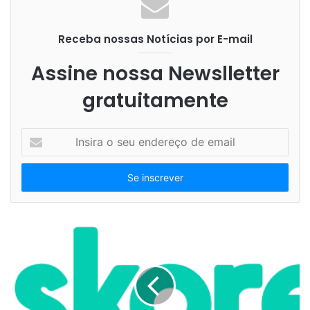
conexões
Conexões de dados
Receba nossas Notícias por E-mail
datacenters
elétrica
Hubbell
Assine nossa Newslletter
infraestrutura
SOB Brasil
webinar
gratuitamente
I
n
s
i
r
a
o
s
e
u
e
n
d