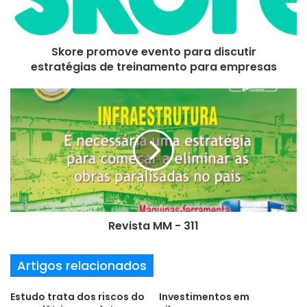
e
r
e
Skore promove evento para discutir
ç
estratégias de treinamento para empresas
o
d
e
e
m
a
i
l
Revista MM - 311
Artigos relacionados
Estudo trata dos riscos do
Investimentos em