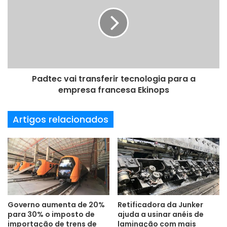
m
a
i
l
Padtec vai transferir tecnologia para a
empresa francesa Ekinops
Artigos relacionados
Governo aumenta de 20%
Retificadora da Junker
para 30% o imposto de
ajuda a usinar anéis de
importação de trens de
laminação com mais