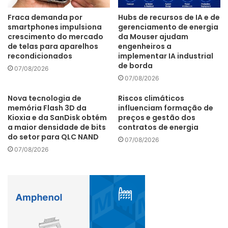
Fraca demanda por
Hubs de recursos de IA e de
Embrapii
Inmet
startup Pluvi.On
smartphones impulsiona
gerenciamento de energia
crescimento do mercado
da Mouser ajudam
de telas para aparelhos
engenheiros a
recondicionados
implementar IA industrial
de borda
07/08/2026
07/08/2026
Nova tecnologia de
Riscos climáticos
memória Flash 3D da
influenciam formação de
Kioxia e da SanDisk obtém
preços e gestão dos
a maior densidade de bits
contratos de energia
do setor para QLC NAND
07/08/2026
07/08/2026