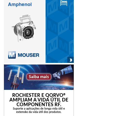
Em outra abordagem, soluções de segurança eletrônica
colaboram com a gestão de hospitais e clínicas médicas. A
Internet das Coisas (IoT), já está presente no atendimento
prestado aos pacientes do Hospital das Clínicas, e de
outras instituições ao redor do mundo. Para o futuro,
pensando na aprovação do Estatuto da Segurança Privada
pelo Senado Federal, a instituição da LGPD e marcos
tecnológicos como a chegada do 5G, será possível
estender essas iniciativas para um número cada vez maior
de pessoas – uma vez que a tecnologia garante a
escalabilidade das soluções e a integração de dados no
ecossistema das cidades inteligentes.