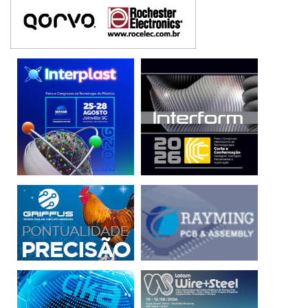
Assim, acreditamos que a segurança eletrônica é o
denominador comum para diferentes verticais que
enxergam no Futuro 4.0 a oportunidade de expandir e
fortalecer seus negócios. Por isso, a Abese se abre para
novas parcerias que alargam o horizonte de atuação das
empresas do setor, seja com o Fórum Brasileiro de IOT, a
participação do grupo de elaboração da Carta das Cidades
Inteligentes do Ministério de Desenvolvimento Regional,
as câmaras temáticas do MCTI, ou a co-fundação do
programa Nacional de Inovação Terra 2 Inova.
Independente do cenário, a Segurança Eletrônica faz parte
da solução.
_____________________________________________