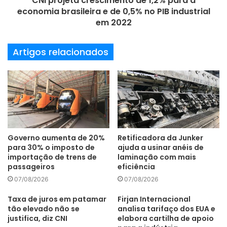
CNI projeta crescimento de 1,2% para a
mecanizados
operação
operador
economia brasileira e de 0,5% no PIB industrial
em 2022
trabalhos
Artigos relacionados
Governo aumenta de 20%
Retificadora da Junker
para 30% o imposto de
ajuda a usinar anéis de
importação de trens de
laminação com mais
passageiros
eficiência
07/08/2026
07/08/2026
Taxa de juros em patamar
Firjan Internacional
tão elevado não se
analisa tarifaço dos EUA e
justifica, diz CNI
elabora cartilha de apoio