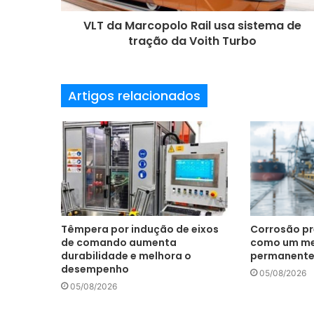
ç
o
VLT da Marcopolo Rail usa sistema de
d
tração da Voith Turbo
e
e
m
Artigos relacionados
a
i
l
Têmpera por indução de eixos
Corrosão pr
de comando aumenta
como um m
durabilidade e melhora o
permanente
desempenho
05/08/2026
05/08/2026