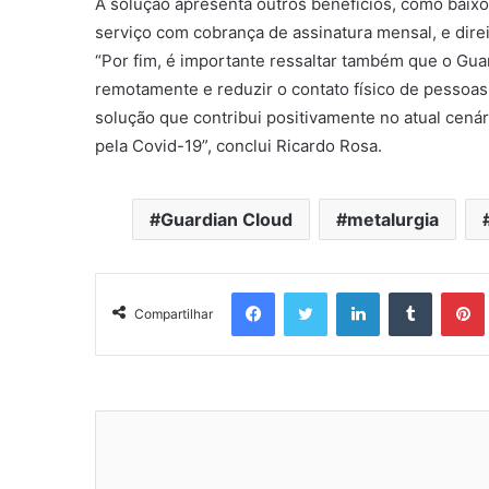
A solução apresenta outros benefícios, como baixo c
serviço com cobrança de assinatura mensal, e direi
“Por fim, é importante ressaltar também que o Gua
remotamente e reduzir o contato físico de pessoa
solução que contribui positivamente no atual cen
pela Covid-19”, conclui Ricardo Rosa.
Guardian Cloud
metalurgia
Facebook
Twitter
Linkedin
Tumblr
Pintere
Compartilhar