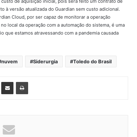
usto de aquisição inicial, pois será feito um contrato de
to à versão atualizada do Guardian sem custo adicional.
rdian Cloud, por ser capaz de monitorar a operação
s no local da operação com a automação do sistema, é uma
ário que estamos atravessando com a pandemia causada
nuvem
Siderurgia
Toledo do Brasil
st
Compartilhar via e-mail
Imprimir