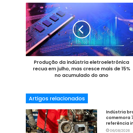
e
u
e
n
d
e
r
e
ç
o
Produção da indústria eletroeletrônica
d
recua em julho, mas cresce mais de 15%
e
no acumulado do ano
e
m
a
Artigos relacionados
i
l
Indústria br
comemora 7
referência i
06/08/2026