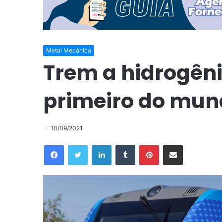
Metal Mecânica
Trem a hidrogêni
primeiro do mun
10/09/2021
Facebook
Twitter
Linkedin
Tumblr
Pinterest
Compartilhar via e-mail