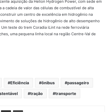
ecente aquisição da Helion Hydrogen Power, com sede em
 a cadeia de valor das células de combustível de alta
construir um centro de excelência em hidrogênio na
olvimento de soluções de hidrogênio de alto desempenho
 Um teste do trem Coradia iLint na rede ferroviária
ches, uma pequena linha local na região Centre-Val de
Eficiência
ônibus
passageiro
stentável
tração
transporte
st
Compartilhar via e-mail
Imprimir