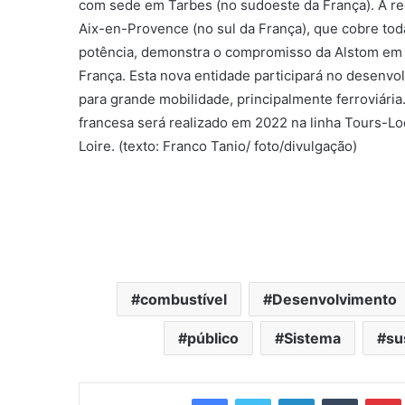
com sede em Tarbes (no sudoeste da França). A r
Aix-en-Provence (no sul da França), que cobre toda
potência, demonstra o compromisso da Alstom em 
França. Esta nova entidade participará no desenv
para grande mobilidade, principalmente ferroviária.
francesa será realizado em 2022 na linha Tours-Lo
Loire. (texto: Franco Tanio/ foto/divulgação)
combustível
Desenvolvimento
público
Sistema
su
Facebook
Twitter
Linkedin
Tumblr
Pintere