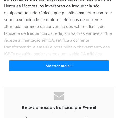
Hercules Motores, os inversores de frequência são
equipamentos eletrônicos que possibilitam obter controle
sobre a velocidade de motores elétricos de corrente
alternada por meio da conversão dos valores fixos, de
tensão e de frequência da rede, em valores variáveis. “Ele
recebe alimentação em CA, retifica a corrente
transformando-a em CC e possibilita o chaveamento dos
IGBTs na saída, onde teremos uma saída CA trifásica
podendo variar a tensão (V) e a frequência (Hz)”, explica.
Mostrar mais
Segundo Klug, a Hercules Motores Elétricos fabrica
inversores desde 2010 e atualmente conta com inversores
dedicados a vários segmentos e outros que atendem a
diversas aplicações industriais, comerciais e residenciais.
“Quando falamos de motores elétricos de indução de
Receba nossas Notícias por E-mail
corrente alternada, a frequência (medida em Hertz) está
diretamente relacionada às Rotações Por Minuto (rpm) de