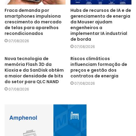
tecnologia de ponta e ótimo custo-benefício, pois têm
diversas funções integradas, eliminando grande parte dos
Fraca demanda por
Hubs de recursos de IA e de
componentes de um quadro de comando de motores e
smartphones impulsiona
gerenciamento de energia
crescimento do mercado
da Mouser ajudam
com versões que vão desde o simples controle de
de telas para aparelhos
engenheiros a
velocidade até opções mais completas.”
recondicionados
implementar IA industrial
de borda
07/08/2026
07/08/2026
Controle
Equipamentos
frequência
Nova tecnologia de
Riscos climáticos
memória Flash 3D da
influenciam formação de
funções
Hercules
inversores
Kioxia e da SanDisk obtém
preços e gestão dos
a maior densidade de bits
contratos de energia
Manutenção
Máquinas
motores
do setor para QLC NAND
07/08/2026
07/08/2026
velocidade