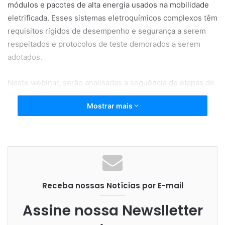
módulos e pacotes de alta energia usados ​​na mobilidade
eletrificada. Esses sistemas eletroquímicos complexos têm
requisitos rígidos de desempenho e segurança a serem
respeitados e protocolos de teste demorados a serem
adotados.
Neste webinar, serão analisadas a sequência de etapas de
fabricação serão apresentadas soluções de teste Keithley
Mostrar mais
(Tektronix) adotadas atualmente pelos integradores de
sistemas para encaixar nos slots de rack de automação de
teste. Em discussão também estarão as perspectivas
futuras demandas de teste.
Mais informações e incrições no link:
Receba nossas Notícias por E-mail
https://getrowebinar.com.br/principais-solucoes/
Assine nossa Newslletter
Bateria
Getrotech
gratuito