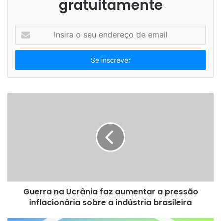
gratuitamente
pesquisa
Produção
soluções
I
Teste
webinar
n
s
i
r
a
o
s
e
u
e
n
d
e
r
e
Guerra na Ucrânia faz aumentar a pressão
ç
inflacionária sobre a indústria brasileira
o
d