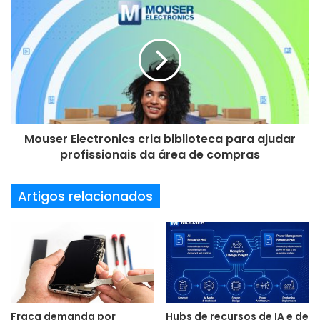
e
e
m
a
i
l
Mouser Electronics cria biblioteca para ajudar
profissionais da área de compras
Artigos relacionados
Fraca demanda por
Hubs de recursos de IA e de