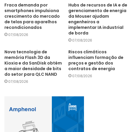
passa a ser um grande diferencial, sendo fundamental que
Fraca demanda por
Hubs de recursos de IA e de
smartphones impulsiona
gerenciamento de energia
essas interações passem por ajustes, com a maioria (76%)
crescimento do mercado
da Mouser ajudam
dos respondentes indicando que não voltariam a fazer
de telas para aparelhos
engenheiros a
negócios com uma empresa que tenha dados vazados.
recondicionados
implementar IA industrial
de borda
Além disso, há muito espaço para melhorar essa relação
07/08/2026
07/08/2026
de confiança. O setor bancário se destacou como tendo o
maior índice de confiança (39%). Já as empresas com
Nova tecnologia de
Riscos climáticos
memória Flash 3D da
influenciam formação de
maior concentração de desconfiança são: telefonia (48%) e
Kioxia e da SanDisk obtém
preços e gestão dos
comércio (43%).
a maior densidade de bits
contratos de energia
do setor para QLC NAND
07/08/2026
07/08/2026
Acesso
APPC
Construção
contexto
Dados
desconforto
diferencial
estudo
fundamental
Internet