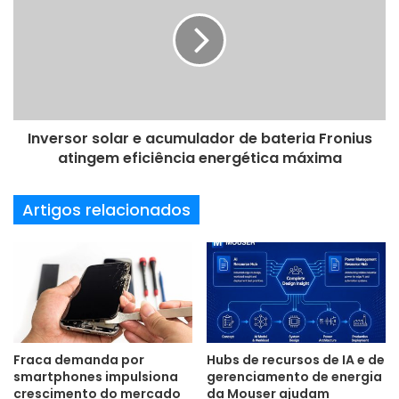
m
a
i
l
Inversor solar e acumulador de bateria Fronius
atingem eficiência energética máxima
Artigos relacionados
Fraca demanda por
Hubs de recursos de IA e de
smartphones impulsiona
gerenciamento de energia
crescimento do mercado
da Mouser ajudam