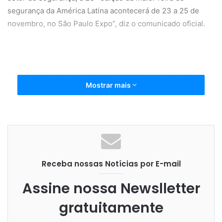
segurança da América Latina acontecerá de 23 a 25 de
novembro, no São Paulo Expo”, diz o comunicado oficial.
Ainda conforme o comunicado, à exceção da data, nada
Mostrar mais
muda. “A Exposec 2020 mantém o seu compromisso de
oferecer a melhor experiência para profissionais do
setor e interessados, apresentando as mais recentes
inovações e tendências nos segmentos de segurança
eletrônica, privada, pessoal, pública, patrimonial e
empresarial. Nesse sentido, estamos concentrando
Receba nossas Notícias por E-mail
todos os nossos esforços e, temos convicção, o
mercado ficará completamente satisfeito com os
Assine nossa Newslletter
resultados.”
gratuitamente