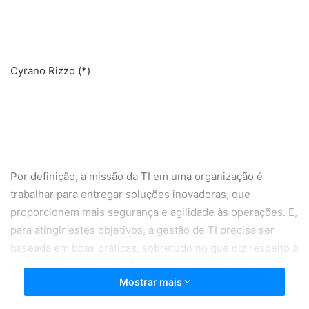
Cyrano Rizzo (*)
Por definição, a missão da TI em uma organização é
trabalhar para entregar soluções inovadoras, que
proporcionem mais segurança e agilidade às operações. E,
para atingir estes objetivos, a gestão de TI precisa ser
baseada em boas práticas, sobretudo no que diz respeito à
computação em nuvem. Em nosso entendimento, isso é
Mostrar mais
fundamental para a continuidade dos negócios em tempos
tão adversos, e que cada vez mais demandam o uso de