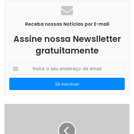
Receba nossas Notícias por E-mail
Assine nossa Newslletter
gratuitamente
I
n
s
i
r
a
o
s
e
u
e