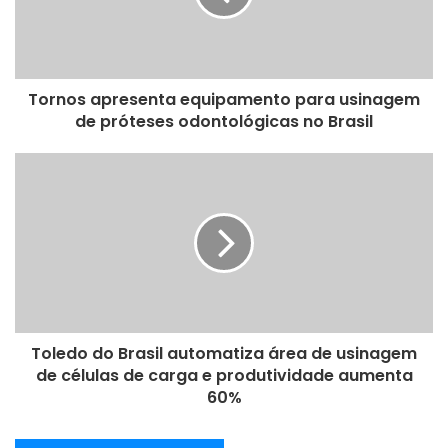
n
d
e
r
e
Tornos apresenta equipamento para usinagem
ç
de próteses odontológicas no Brasil
o
d
e
e
m
a
i
l
Toledo do Brasil automatiza área de usinagem
de células de carga e produtividade aumenta
60%