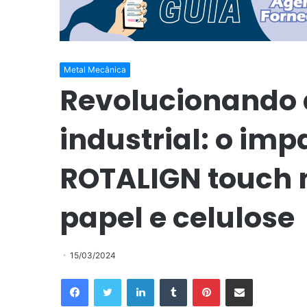
Metal Mecânica
Revolucionando
industrial: o imp
ROTALIGN touch 
papel e celulose
15/03/2024
Facebook
Twitter
Linkedin
Tumblr
Pinterest
Compartilhar via e-mail