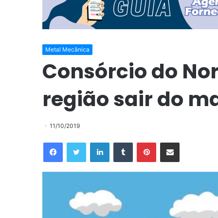
Metal Mecânica
Consórcio do Nor
região sair do 
11/10/2019
Facebook
Twitter
Linkedin
Tumblr
Pinterest
Compartilhar via e-mail