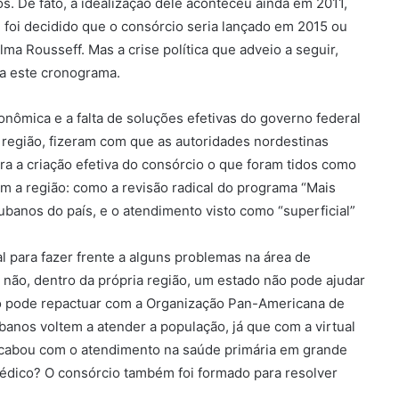
s. De fato, a idealização dele aconteceu ainda em 2011,
foi decidido que o consórcio seria lançado em 2015 ou
a Rousseff. Mas a crise política que adveio a seguir,
ra este cronograma.
onômica e a falta de soluções efetivas do governo federal
 região, fizeram com que as autoridades nordestinas
a a criação efetiva do consórcio o que foram tidos como
m a região: como a revisão radical do programa “Mais
banos do país, e o atendimento visto como “superficial”
 para fazer frente a alguns problemas na área de
não, dentro da própria região, um estado não pode ajudar
ão pode repactuar com a Organização Pan-Americana de
anos voltem a atender a população, já que com a virtual
acabou com o atendimento na saúde primária em grande
édico? O consórcio também foi formado para resolver