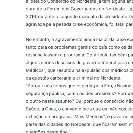
a ideia do Consórcio do Nordeste já tem alguns ano
durante o Fórum dos Governantes do Nordeste. Lá, 
2016, durante o segundo mandato da presidente Dilm
agravada pela pesada crise econômica, foi fatal pa
No entanto, o agravamento ainda maior da crise ec
tanto para os problemas gerais do país como os da
ressuscitassem o programa. Contribuiu também par
alguns sérios descasos do governo federal para co
Médicos”, que resultou na expulsão dos médicos cu
da questão carcerária e criminal no Nordeste.
“Porque nós temos que esperar pela Força Nacional
segurança pública, como os dos presídios? Porque 
o outro neste assunto? Ou, porque o consórcio n
Saúde, a Opas, o convênio para que os médicos cub
extinção do programa “Mais Médicos”, o governo 
parte das cidades do Nordeste, que ficaram sem m
questões deste tipo.”