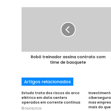
s
e
u
e
n
d
e
r
e
ç
o
Robô treinador assina contrato com
d
time de basquete
e
e
m
Artigos relacionados
a
i
l
Estudo trata dos riscos do arco
Investiment
elétrico em data centers
cibersegur
operados em corrente contínua
mas empres
mais do qu
06/08/2026