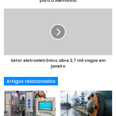
para a Alemanha
o
d
e
e
m
a
i
l
Setor eletroeletrônico abre 2,7 mil vagas em
janeiro
Artigos relacionados