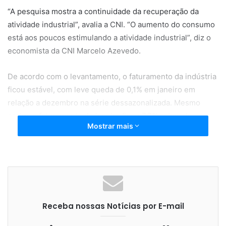
“A pesquisa mostra a continuidade da recuperação da
atividade industrial”, avalia a CNI. “O aumento do consumo
está aos poucos estimulando a atividade industrial”, diz o
economista da CNI Marcelo Azevedo.
De acordo com o levantamento, o faturamento da indústria
ficou estável, com leve queda de 0,1% em janeiro em
relação a dezembro na série dessazonalizada. Mesmo
assim, o faturamento de janeiro ficou 7,7% acima do
Mostrar mais
registrado no mesmo mês do ano passado. As horas
trabalhadas na produção aumentaram 0,4% em janeiro
frente a dezembro, na série livre de influências sazonais.
Foi o terceiro mês consecutivo de alta do indicador. Na
comparação com janeiro de 2017, as horas trabalhadas na
produção cresceram 1,1%.
Receba nossas Notícias por E-mail
A pesquisa informa ainda que, depois de dois meses