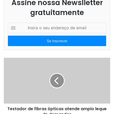
Assine nossa Newslletter
gratuitamente
“Com essa iniciativa, a Raízen reforça seu pioneirismo em
ações de inovação e desenvolvimento do setor com foco
em energias limpas e renováveis, alinhadas a políticas
I
públicas, como o RenovaBio. Com isso, consolidamos mais
n
s
uma vez nosso papel como protagonistas da
i
sustentabilidade por meio da economia circular, ao
r
aproveitarmos todos os resíduos e insumos utilizados em
a
nossos processos na geração de novos produtos”, explica
o
s
João Alberto Abreu, vice-presidente executivo da área de
e
Etanol, Açúcar e Energia da Raízen.
u
e
“Trata-se de uma solução única, 100% sustentável, capaz
n
de revolucionar o tratamento dos resíduos orgânicos da
d
e
indústria sucroalcooleira, que possui a melhor logística
r
operacional do mundo e é capaz de se tornar
e
Testador de fibras ópticas atende amplo leque
autossuficiente na geração e consumo de energia verde”,
ç