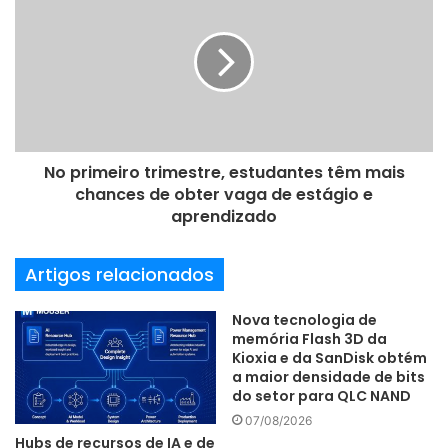
e
e
m
a
Na primeira etapa, profissionais do Laboratório de
i
l
Processos Metalúrgicos do IPT foram em busca de
equipamentos para a separação dos componentes de dois
No primeiro trimestre, estudantes têm mais
modelos de lâmpadas de LED: as tubulares e as de bulbo.
chances de obter vaga de estágio e
Nessa fase, desenvolveram um projeto conceitual de um
aprendizado
equipamento de separação, que foi o responsável pelo
depósito de patente feito no final de 2019.
Artigos relacionados
Nova tecnologia de
memória Flash 3D da
“Não encontramos na literatura mundial nenhum
Kioxia e da SanDisk obtém
a maior densidade de bits
equipamento semelhante a esse. A empresa precisava
do setor para QLC NAND
desenvolver uma tecnologia que permitisse a separação
07/08/2026
dos componentes em grande escala. Cada fração desse
Hubs de recursos de IA e de