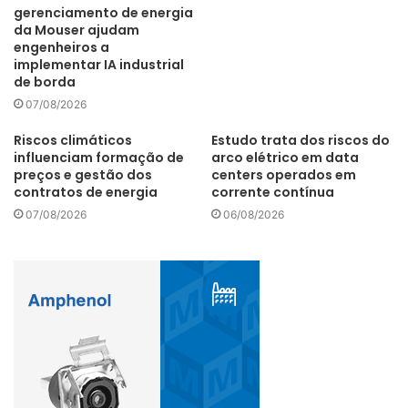
material tem uma destinação diferente no mercado”,
gerenciamento de energia
da Mouser ajudam
pontua a pesquisadora.
engenheiros a
implementar IA industrial
de borda
07/08/2026
O projeto conceitual previa a obtenção de diferentes
Riscos climáticos
Estudo trata dos riscos do
frações de resíduos: plásticos; placas de circuito impresso
influenciam formação de
arco elétrico em data
e ponteiras metálicas; cobre, bobinas inteiras e plásticos;
preços e gestão dos
centers operados em
contratos de energia
corrente contínua
capacitores e resistores; vidros e plásticos; e metais
07/08/2026
06/08/2026
magnéticos e parafusos.
Em cima disso, na segunda fase, a Coordenadoria de
Desenvolvimento e Negócios do IPT fez uma análise de
viabilidade econômica simples, com o objetivo de levantar
mercados para receber os componentes como matéria-
prima e posterior reciclagem. Nessa simulação, a primeira