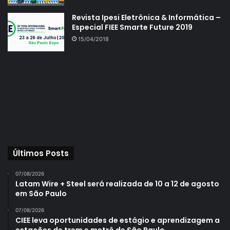
de modelo de lâmpadas incandescentes de todas as
Revista Ipesi Eletrônica & Informática –
potências é proibida desde 2016.
Especial FIEE Smarte Future 2019
15/04/2018
As lâmpadas de LED podem apresentar um consumo
energético 35 % menor em relação às lâmpadas
fluorescentes compactas. Se comparadas às lâmpadas
incandescentes, a economia no consumo de energia pode
superar os 80 %, com durabilidade 25 vezes maior.
Atualmente, a Tramppo tem uma demanda de reciclagem
de cerca de duas toneladas de lâmpadas LED por mês.
Últimos Posts
07/08/2026
Latam Wire + Steel será realizada de 10 a 12 de agosto
componentes recicláveis
lâmpadas
em São Paulo
LED
Tramppo
07/08/2026
CIEE leva oportunidades de estágio e aprendizagem a