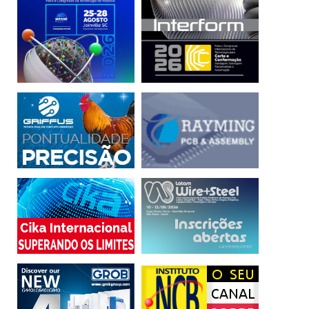
ambiental considerando dois cenários: a reciclagem e a
incineração.
“A terceira fase foi apenas uma análise preliminar e
considerou um cenário hipotético – afinal, não existe a
incineração como opção no Brasil. A reciclagem se
mostrou economicamente e ambientalmente viável, com
mitigação de 86 % dos impactos ambientais. Como as
lâmpadas não podem ser descartadas em aterros
sanitários, o desenvolvimento dessa tecnologia é
essencial”, aponta a pesquisadora.
O IPT e a Tramppo agora aguardam um segundo edital