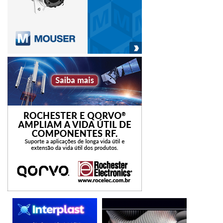
estimativa mostrou que a média de valores praticada no
Brasil teria um potencial de retorno de cerca de R$ 183,00
a cada 100 kg de resíduos gerados, e a destinação de
rejeitos seria praticamente zero.
“Entender as necessidades do mercado foi fundamental
para definir em quais frações as lâmpadas tinham de ser
separadas também”, complementa Moraes.
A terceira e última fase do projeto foi operacionalizada
pelo Laboratório de Equipamentos Elétricos e Ópticos do
IPT e se focou em uma análise do ciclo de vida (ACV) das
lâmpadas de LED e a comparação de seu impacto